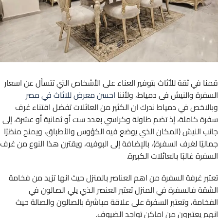
قمنا في ثقة للأثاث بتوفير العناء على الأشخاص التي تتسأل عن اسعار
السفرة والنيش فى دمياط، ولأننا
احسن معرض للاثاث في مصر
وبالاخص في دمياط ندرك ان الكثير من العائلات تفضل اقتناء غرف
سفرة كاملة، إذ تضم طاولة وكراسي بعدد ست أو ثمانية أو عشرة، إلى
جانب النيش (المكان الذي يوضع فيه الكؤوس والأطباق، ويمنح منظرًا
جماليًا لغرف السفرة)، بالإضافة إلى البوفيه، ويقترن هذا النوع من غرف
السفرة غالبًا بالعائلات الكبيرة.
تعتبر غرفة السفرة من اهم العناصر بالمنزل حيث انها تزيد من فخامة
الشقة فالسفرة في المنزل تعتبر العنصر الذي يلي الصالون في
الفخامة، وتعتبر السفرة على علاقة مباشرة بالصالون والصالة حيث
انهم يعتبرون من اماكن تواجد الضيوف.