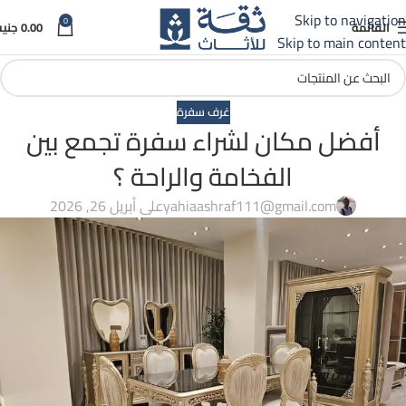
م ثقة الكبير 💪🏻 اكبر فترة مفاجأت وعروض ...تابعونا 🔥⚡
موس
Skip to navigation
0
القائمة
0.00
جنيه
Skip to main content
غرف سفرة
أفضل مكان لشراء سفرة تجمع بين
الفخامة والراحة ؟
yahiaashraf111@gmail.com
على أبريل 26, 2026