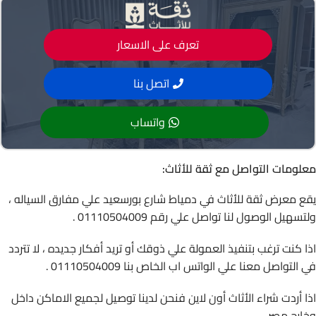
تعرف على الاسعار
اتصل بنا
واتساب
معلومات التواصل مع ثقة للأثاث:
يقع معرض ثقة للأثاث في دمياط شارع بورسعيد علي مفارق السياله ،
ولتسهيل الوصول لنا تواصل علي رقم 01110504009 .
اذا كنت ترغب بتنفيذ العمولة علي ذوقك أو تريد أفكار جديده ، لا تتردد
في التواصل معنا علي الواتس اب الخاص بنا 01110504009 .
اذا أردت شراء الأثاث أون لاين فنحن لدينا توصيل لجميع الاماكن داخل
وخارج مصر.