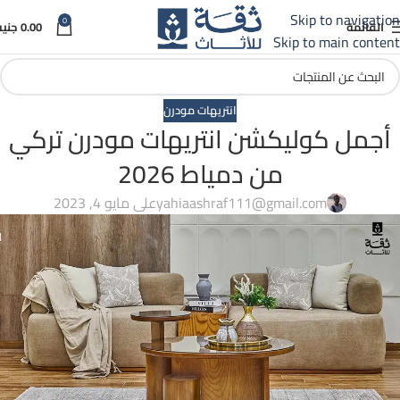
موسم ثقة الكبير 💪🏻 اكبر فترة مفاجأت وعروض ...تابعونا 🔥⚡
Skip to navigation
0
القائمة
0.00
جنيه
Skip to main content
انتريهات مودرن
أجمل كوليكشن انتريهات مودرن تركي
من دمياط 2026
yahiaashraf111@gmail.com
على مايو 4, 2023