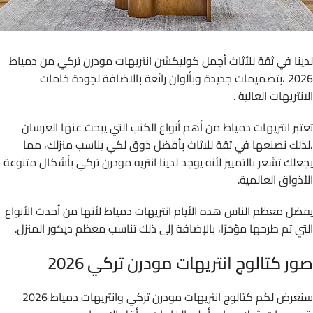
لدينا في ثقة للأثاث أجمل كوليكشن انتريهات مودرن تركي من دمياط
2026 ،بتصميمات جديدة وبألوان رائعة بالاضافة لجودة خامات
الانتريهات العالية .
تعتبر انتريهات دمياط من أهم أنواع الكنب التي يبحث عنها العرسان
،لذلك نصنعها في ثقة للاثاث بأفضل ذوق لكي يناسب منزلك، مما
يجعلك تشعر بالتمييز لأنه يوجد لدينا انتريه مودرن تركي بأشكال متنوعة
الأذواق العالمية.
يفضل معظم الناس هذه الأيام انتريهات دمياط لأنها من أحدث الأنواع
التي تم طرحها مؤخرًا، بالإضافة إلى ذلك تناسب معظم ديكور المنزل.
صور كتالوج انتريهات مودرن تركي 2026
سنعرض لكم كتالوج انتريهات مودرن تركي وانتريهات دمياط 2026