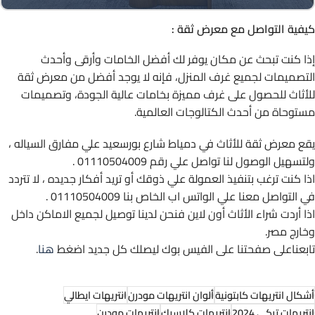
كيفية التواصل مع معرض ثقة :
إذا كنت تبحث عن مكان يوفر لك أفضل الخامات وأرقى وأحدث
التصميمات لجميع غرف المنزل، فإنه لا يوجد أفضل من معرض ثقة
للأثاث للحصول على غرف مميزة بخامات عالية الجودة، وتصميمات
مستوحاة من أحدث الكتالوجات العالمية.
يقع معرض ثقة للأثاث في دمياط شارع بورسعيد علي مفارق السياله ،
ولتسهيل الوصول لنا تواصل علي رقم 01110504009 .
اذا كنت ترغب بتنفيذ العمولة علي ذوقك أو تريد أفكار جديده ، لا تتردد
في التواصل معنا علي الواتس اب الخاص بنا 01110504009 .
اذا أردت شراء الأثاث أون لاين فنحن لدينا توصيل لجميع الاماكن داخل
وخارج مصر.
تابعناعلى صفحتنا على الفيس بوك ليصلك كل جديد اضغط
هنا
.
أشكال انتريهات كابتونية
ألوان انتريهات مودرن
انتريهات ايطالي
انتريهات تركي 2024
انتريهات كلاسيك
انتريهات مودرن