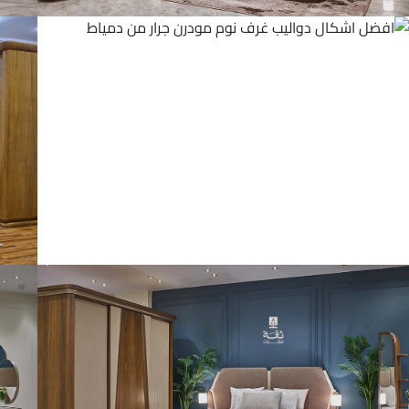
يوتيوب
واتساب
تيك توك