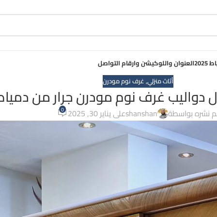
ونا 🔥⚡
202
العنوان واللوكيشن وارقام التواصل
أثاث منزلي
,
غرف نوم مودرن
دواليب غرف نوم مودرن جرار من دمياط
0
م نشره بواسطة
shanshan
على يناير 30, 2025