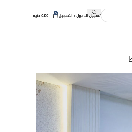
موسم ثقة الكبير 💪🏻 اكبر فترة مفاجأت وعروض ...تابعونا 🔥⚡
0
تسجيل الدخول / التسجيل
0.00
جنيه