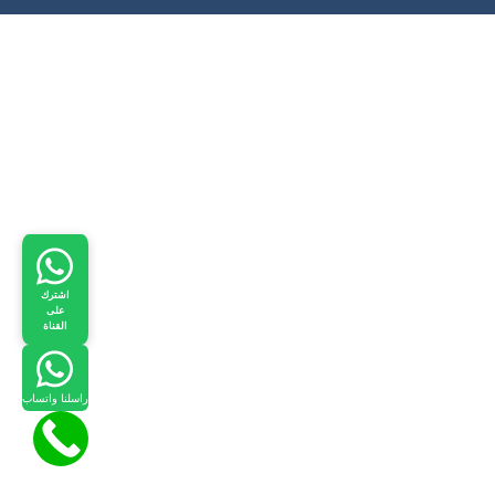
اشترك
على
القناة
راسلنا واتساب