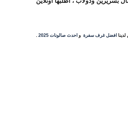
بسريرين ودولاب ، اطلبها أونلاين
 لدينا
افضل غرف سفرة
و
احدث صالونات 2025
.