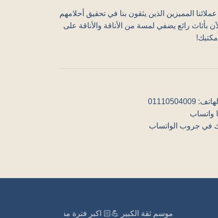
انضم إلى عملائنا المميزين الذين يثقون بنا في تحق
.استمتع الآن بأثاث رائع يضفي لمسة من الأناقة وا
منزلك 
رقم الهاتف: 
راسلنا 
اشترك في جروب الو
🏻 اكبر فترة مفاجأت وعروض ...تابعونا 🔥⚡