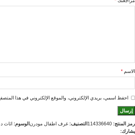
مراجعتك
*
الاسم
*
احفظ اسمي، بريدي الإلكتروني، والموقع الإلكتروني في هذا المتصفح 
رمز المنتج:
114336640
التصنيف:
غرف اطفال مودرن
الوسوم:
اثاث د
يشارك: