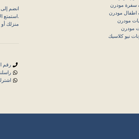
سفرة مودرن
انضم إلى ع
اطفال مودرن
.استمتع ال
هات مودرن
منزلك أو 
ت مودرن
ات نيو كلاسيك
رقم الهاتف:
راسلنا
اشترك