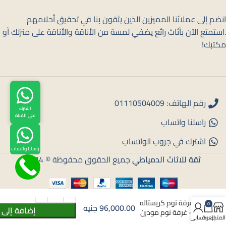
انضم إلى عملائنا المميزين الذين يثقون بنا في تحقيق أحلامهم
.استمتع الآن بأثاث رائع يضفي لمسة من الأناقة والأناقة على منزلك أو
مكتبك!
رقم الهاتف: 01110504009
اشترك
على القناة
راسلنا واتساب
اشترك في جروب الواتساب
راسلنا واتساب
ثقة للاثاث الدمياطي
جميع الحقوق محفوظة © 2024
غرفة نوم كريستاله
0
96,000.00
جنيه
إضافة إلى 
– غرفة نوم مودرن
المتجر
العربة
حسابي